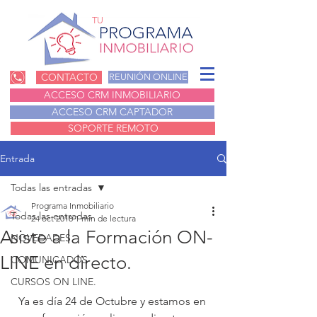
TU
CONTACTO
REUNIÓN ONLINE
ACCESO CRM INMOBILIARIO
ACCESO CRM CAPTADOR
SOPORTE REMOTO
Entrada
Todas las entradas
Programa Inmobiliario
Todas las entradas
24 oct 2018
1 min de lectura
Asiste a la Formación ON-
NOVEDADES
LINE en directo.
COMUNICADOS
CURSOS ON LINE.
Ya es día 24 de Octubre y estamos en 