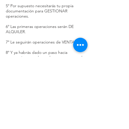
5º Por supuesto necesitarás tu propia
documentación para GESTIONAR
operaciones.
6º Las primeras operaciones serán DE
ALQUILER.
7º Le seguirán operaciones de VENTA.
8º Y ya habrás dado un paso hacia
conseguirte una despacho en un centro de
negocios de oficinas compartidas.
9º ¡Ya tienes despacho en una oficina
compartida! ¡Enhórabuena!.
10º Ahora te especializarás en UNA zona