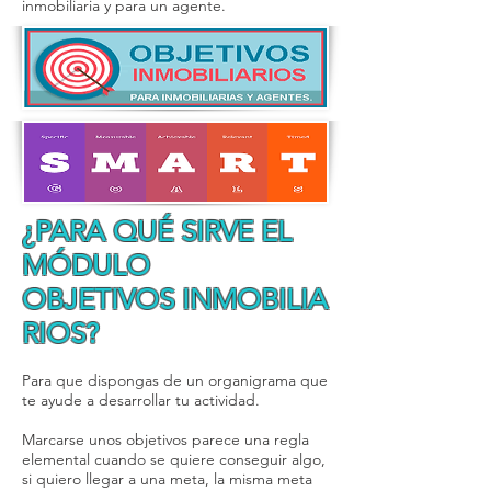
inmobiliaria y para un agente.
¿PARA QUÉ SIRVE EL
MÓDULO
OBJETIVOS INMOBILIA
RIOS?
Para que dispongas de un organigrama que
te ayude a desarrollar tu actividad.
Marcarse unos objetivos parece una regla
elemental cuando se quiere conseguir algo,
si quiero llegar a una meta, la misma meta