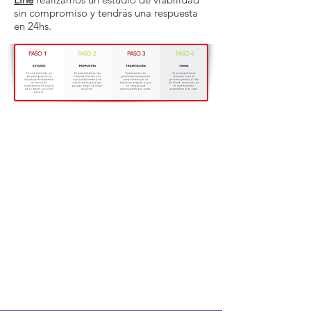
sin compromiso y tendrás una respuesta
en 24hs.
¡Queremos ser tus asesores hipotecarios!
PASO 1
PASO 2
PASO 3
PASO 4