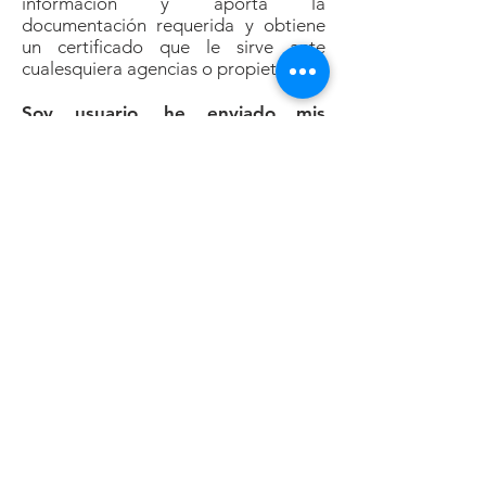
información y aporta la
documentación requerida y obtiene
un certificado que le sirve ante
cualesquiera agencias o propietarios.
Soy usuario, he enviado mis
datos/documentación, ¿cómo
recibo mi certificado?
Recibirás tu certificado vía mail, de
forma que puedas imprimirlo,
reenviarlo o mostrarlo.
Soy usuario, he enviado mis
datos/documentación, ¿cuándo
recibo mi certificado?
Si eres particular o autónomo, el
plazo de envío no será superior a las
24 horas ( exceptuando fines de
semana).
Si eres empresa, el plazo de envío no
será superior a las 48 horas (
exceptuando fines de semana).