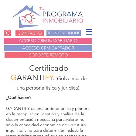
TU
CONTACTO
REUNIÓN ONLINE
ACCESO CRM INMOBILIARIO
ACCESO CRM CAPTADOR
SOPORTE REMOTO
Certificado
G
ARANTI
FY
.
(Solvencia de
una persona física y jurídica).
¿Qué hacen?
GARANTIFY es una entidad única y pionera
en la recopilación, gestión y análisis de la
documentación necesaria para valorar no
sólo la capacidad económica de un futuro
inquilino, sino para determinar incluso la
renta máxima mensual que se aconseja no