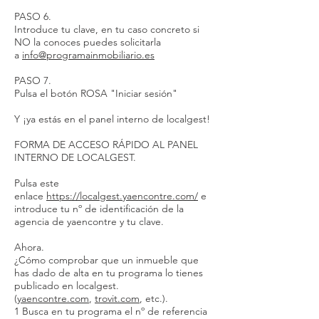
PASO 6.
Introduce tu clave, en tu caso concreto si
NO la conoces puedes solicitarla
a
info@programainmobiliario.es
PASO 7.
Pulsa el botón ROSA "Iniciar sesión"
Y ¡ya estás en el panel interno de localgest!
FORMA DE ACCESO RÁPIDO AL PANEL
INTERNO DE LOCALGEST.
Pulsa este
enlace
https://localgest.yaencontre.com/
e
introduce tu nº de identificación de la
agencia de yaencontre y tu clave.
Ahora.
¿Cómo comprobar que un inmueble que
has dado de alta en tu programa lo tienes
publicado en localgest.
(
yaencontre.com
,
trovit.com
, etc.).
1 Busca en tu programa el nº de referencia