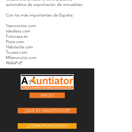
automática de exportación de inmuebles.
Con los más importantes de España.
Yaencontre.com
Idealista.com
Fotocasa.es
Pisos.com
Habitaclia.com
Tucasa.com
Milanuncios.com
WallaPoP
INICIO
¿QUÉ ES ANUNTIATOR?
¿CÓMO FUNCIONA?