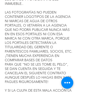
INMUEBLE..
LAS FOTOGRAFÍAS NO PUEDEN
CONTENER LOGOTIPOS DE LA AGENCIA
NI MARCAS DE AGUA DE OTROS
PORTALES, O VETARÁN A LA AGENCIA
QUE NO PODRÁ PUBLICAR NUNCA MÁS
EN EN ESOS PORTALES NI CON ESA
MARCA NI CON OTRA MARCA, PORQUE
LOS PORTALES DETECTARÁN LA
TITULARIDAD DEL GERENTE O
PARENTESCOS FAMILIARES, SOCIOS, ETC.
¡TIENEN MUCHA EXPERIENCIA EN
COMPARAR BASES DE DATOS
PARA QUE "NO SE LES TOME EL PELO",
SE DAN CUENTA EN SEGUIDA Y TE
CANCELAN EL SIGUIENTE CONTRATO
AUNQUE DESPUÉS LO HAGAS BIEN Y LES
PAGUES RIGUROSAMENTE!
Y SI LA CULPA DE ESTA MALA ACCIÓN LA
TIENEN LOS AGENTES DE TU AGENCIA EL
RESPONSABLE ES EL AGENTE QUE HA
INSERTADO EL INMUEBLE EN EL
PROGRAMA Y DEL GERENTE DE LA