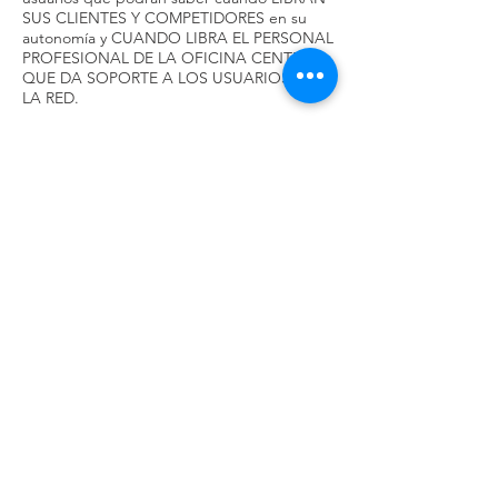
SUS CLIENTES Y COMPETIDORES en su
autonomía y CUANDO LIBRA EL PERSONAL
PROFESIONAL DE LA OFICINA CENTRAL
QUE DA SOPORTE A LOS USUARIOS DE
LA RED.
Y esa es la meta de esta iniciativa que te
permitirá SABER CON ANTELACIÓN esta
importante información.
Que tengas una página web FIABLE en la
que se han revisado TODAS y CADA UNA
DE LAS FESTIVIDADES LOCALES DE CADA
AUTONOMÍA y puedas acceder y(o
descargarte el calendario laboral de tu
población y ADEMÁS EL DE VALENCIA que
es la localidad donde está la central.
De esta manera SEGURO que sabes con
tiempo qué días están trabajando los
compañeros para tu servicio y qué días
están librando para dedicarselos a sus
familias.