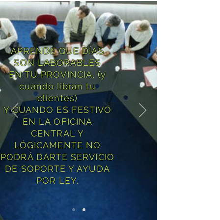
APRENDE QUE DÍAS
SON LABORABLES
EN TU PROVINCIA, (y
cuando libran tu
clientes)
Y CUANDO ES FESTIVO
EN LA OFICINA
CENTRAL Y
LÓGICAMENTE NO
PODRÁ DARTE SERVICIO
DE SOPORTE Y AYUDA
POR LEY.