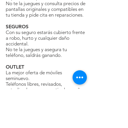
No te la juegues y consulta precios de
pantallas originales y compatibles en
tu tienda y pide cita en reparaciones.
SEGUROS
Con su seguro estarás cubierto frente
a robo, hurto y cualquier daño
accidental.
No te la juegues y asegura tu
teléfono, saldrás ganando.
OUTLET
La mejor oferta de móviles
seminuevo.
Teléfonos libres, revisados,
actualizados, con garantía de un año
y 30 días de prueba, ¿alguien da más?
REMÓVIL
Te dan más que nadie por tu móvil
usado y además podrás descontarlo
del precio de tu nuevo teléfono