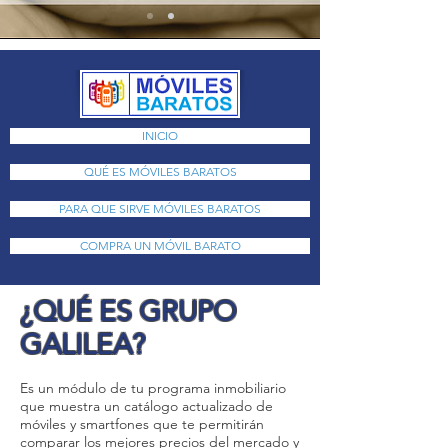
INICIO
QUÉ ES MÓVILES BARATOS
PARA QUE SIRVE MÓVILES BARATOS
COMPRA UN MÓVIL BARATO
¿QUÉ ES GRUPO
GALILEA?
Es un módulo de tu programa inmobiliario
que muestra un catálogo actualizado de
móviles y smartfones que te permitirán
comparar los mejores precios del mercado y