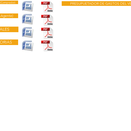
(Comprador)
PRESUPUETADOR DE GASTOS DEL 
-Agente)
ALES
ORIAS