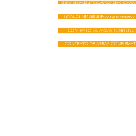
RESERVA DE INMUEBLE Y DECLARACIÓN DE HONORARIOS 
SEÑAL DE INMUEBLE (Propietario vendedor
CONTRATO DE ARRAS PENITENCI
CONTRATO DE ARRAS CONFIRMAT