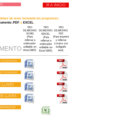
ER
IR A INICIO
debes de tener instalado los programas:
cumento .PDF
. y
EXCEL
.
TIPO
TIPO
TIPO
DE ARCHIVO
DE ARCHIVO
DE ARCHIVO
WORD.
PDF.
EEXCEL
.
(Para
(Para imprimir
(Para
rellenar a
y rellenar
rellenar a
ordenador
a mano con
ordenador
UMENTO
editable en
bolígrafo
editable en
Word 2007).
azul
).
Excel 2007).
l propietario)
el Comprador)
 LLAVES
E LLAVES
OMPRADOR