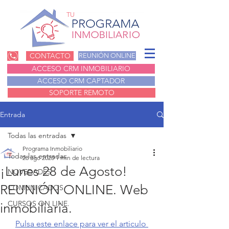
TU
CONTACTO
REUNIÓN ONLINE
ACCESO CRM INMOBILIARIO
ACCESO CRM CAPTADOR
SOPORTE REMOTO
Entrada
Todas las entradas
Programa Inmobiliario
Todas las entradas
28 ago 2020
1 min de lectura
¡Lunes 28 de Agosto!
NOVEDADES
REUNIÓN ONLINE. Web
COMUNICADOS
CURSOS ON LINE.
inmobiliaria.
Pulsa este enlace para ver el articulo 